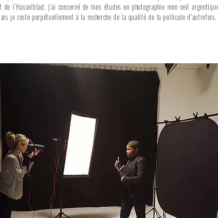
et de l’Hasselblad, j’ai conservé de mes études en photographie mon oeil argentiqu
is je reste perpétuellement à la recherche de la qualité de la pellicule d’autrefois,