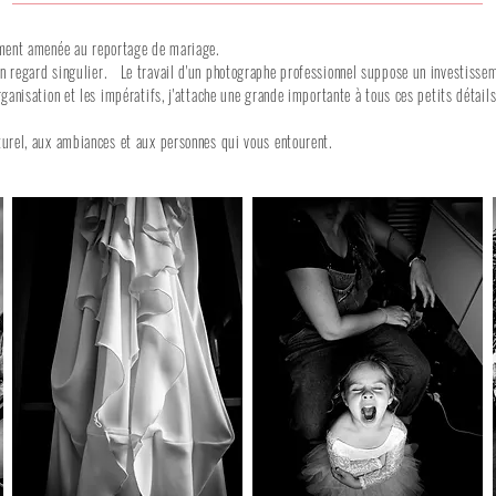
ement amenée au reportage de mariage.
n regard singulier. Le travail d'un photographe professionnel suppose un investisse
ganisation et les impératifs, j'attache une grande importante à tous ces petits détail
urel, aux ambiances et aux personnes qui vous entourent.