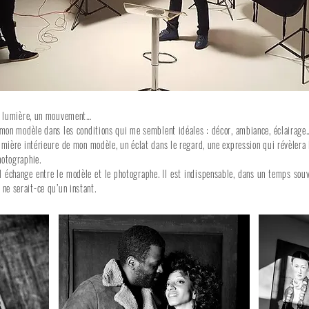
une lumière, un mouvement…
e mon modèle dans les conditions qui me semblent idéales : décor, ambiance, éclairage
lumière intérieure de mon modèle, un éclat dans le regard, une expression qui révèlera l
hotographie.
el échange entre le modèle et le photographe. Il est indispensable, dans un temps souv
ne serait-ce qu’un instant.