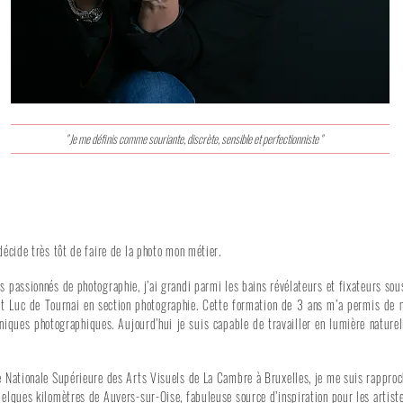
" Je me définis comme souriante, discrète, sensible et perfectionniste "
décide très tôt de faire de la photo mon métier.
s passionnés de photographie, j’ai grandi parmi les bains révélateurs et fixateurs so
int Luc de Tournai en section photographie. Cette formation de 3 ans m’a permis de
hniques photographiques. Aujourd’hui je suis capable de travailler en lumière natur
e Nationale Supérieure des Arts Visuels de La Cambre à Bruxelles, je me suis rapproc
uelques kilomètres de Auvers-sur-Oise, fabuleuse source d’inspiration pour les artiste