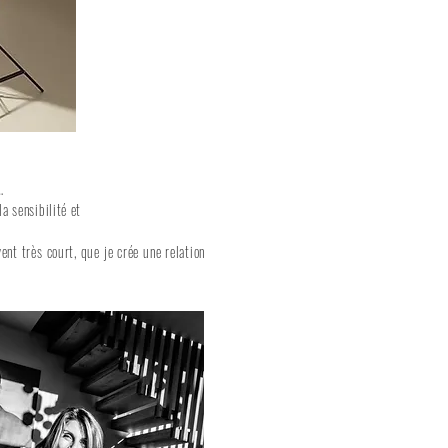
…
a sensibilité et
ent très court, que je crée une relation