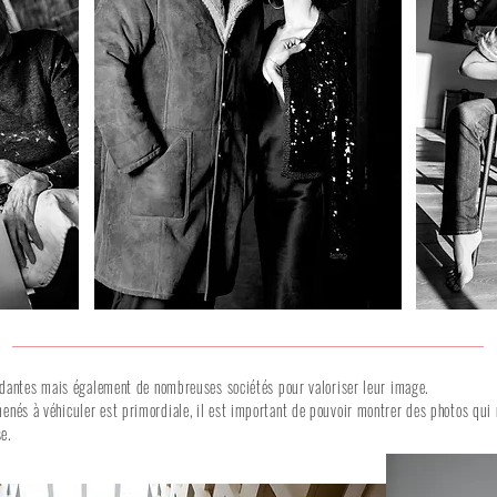
ndantes mais également de nombreuses sociétés pour valoriser leur image.
nés à véhiculer est primordiale, il est important de pouvoir montrer des photos qui
e.