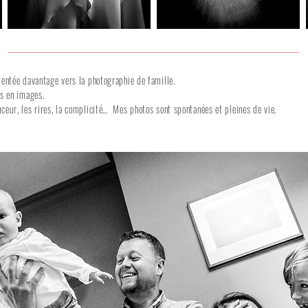
ientée davantage vers la photographie de famille.
es en images.
ceur, les rires, la complicité… Mes photos sont spontanées et pleines de vie.